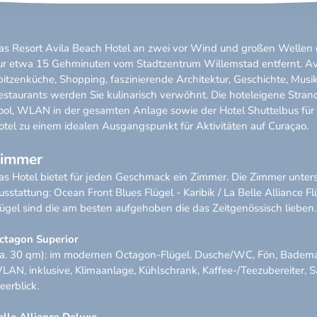
as Resort Avila Beach Hotel an zwei vor Wind und großen Wellen 
ur etwa 15 Gehminuten vom Stadtzentrum Willemstad entfernt. Avi
pitzenküche, Shopping, faszinierende Architektur, Geschichte, Musik
estaurants werden Sie kulinarisch verwöhnt. Die hoteleigene Strandb
ool, WLAN in der gesamten Anlage sowie der Hotel Shuttelbus für 
otel zu einem idealen Ausgangspunkt für Aktivitäten auf Curaçao.
immer
as Hotel bietet für jeden Geschmack ein Zimmer. Die Zimmer untersc
usstattung: Ocean Front Blues Flügel - Karibik / La Belle Alliance F
lügel sind die am besten aufgehoben die das Zeitgenössisch lieben
ctagon Superior
ca. 30 qm): im modernen Octagon-Flügel. Dusche/WC, Fön, Bademan
LAN, inklusive, Klimaanlage, Kühlschrank, Kaffee-/Teezubereiter, S
eerblick.
elle Alliance Deluxe