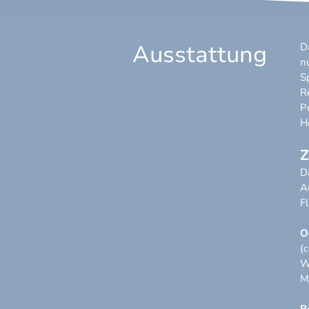
Ausstattung
D
n
S
R
P
H
Z
D
A
F
O
(
W
M
B