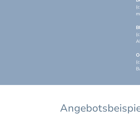
(
m
B
(
A
O
(
B
Angebotsbeispie