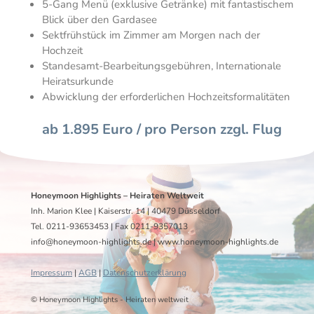
5-Gang Menü (exklusive Getränke) mit fantastischem
Blick über den Gardasee
Sektfrühstück im Zimmer am Morgen nach der
Hochzeit
Standesamt-Bearbeitungsgebühren, Internationale
Heiratsurkunde
Abwicklung der erforderlichen Hochzeitsformalitäten​
ab 1.895 Euro / pro Person zzgl. Flug
Honeymoon Highlights – Heiraten Weltweit
Inh. Marion Klee | Kaiserstr. 14 | 40479 Düsseldorf
Tel. 0211-93653453 | Fax 0211-9357013
info@honeymoon-highlights.de | www.honeymoon-highlights.de
Impressum
|
AGB
|
Datenschutzerklärung
© Honeymoon Highlights - Heiraten weltweit