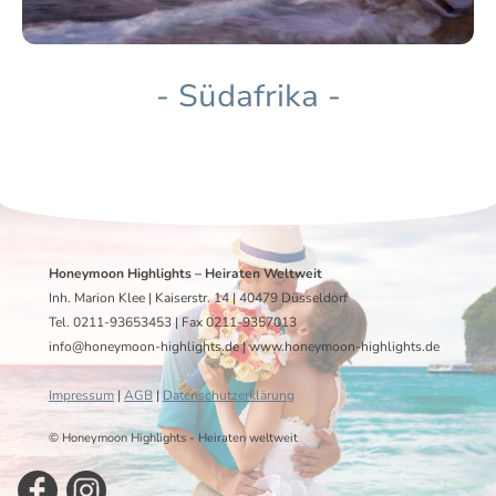
- Südafrika -
Honeymoon Highlights – Heiraten Weltweit
Inh. Marion Klee | Kaiserstr. 14 | 40479 Düsseldorf
Tel. 0211-93653453 | Fax 0211-9357013
info@honeymoon-highlights.de | www.honeymoon-highlights.de
Impressum
|
AGB
|
Datenschutzerklärung
© Honeymoon Highlights - Heiraten weltweit